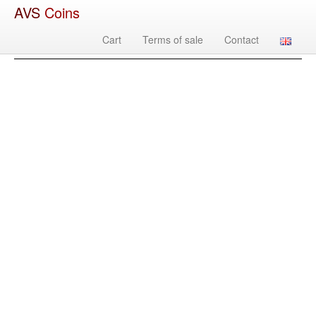
AVS
Coins
Cart
Terms of sale
Contact
Изображение
Country
Denomination
Year
Mint